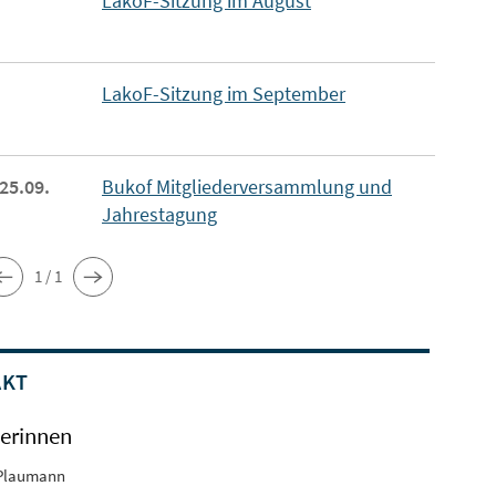
LakoF-Sitzung im August
LakoF-Sitzung im September
 25.09.
Bukof Mitgliederversammlung und
Jahrestagung
1 / 1
AKT
erinnen
Plaumann