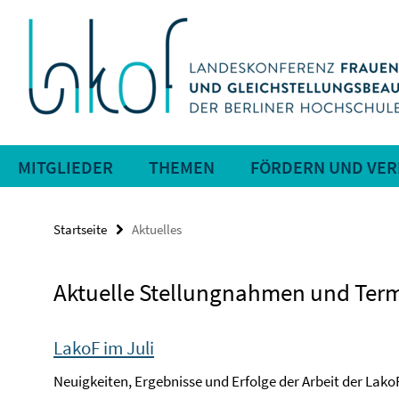
Springe
Service-
direkt
zu
Navigation
Inhalt
MITGLIEDER
THEMEN
FÖRDERN UND VE
Startseite
Aktuelles
Aktuelle Stellungnahmen und Ter
LakoF im Juli
Neuigkeiten, Ergebnisse und Erfolge der Arbeit der LakoF