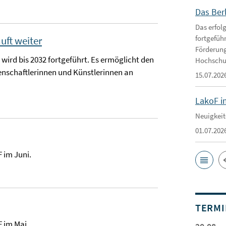
Das Ber
Das erfol
fortgefüh
uft weiter
Förderung
ird bis 2032 fortgeführt. Es ermöglicht den
Hochschu
enschaftlerinnen und Künstlerinnen an
15.07.202
LakoF i
Neuigkeit
01.07.202
 im Juni.
TERMI
F im Mai.