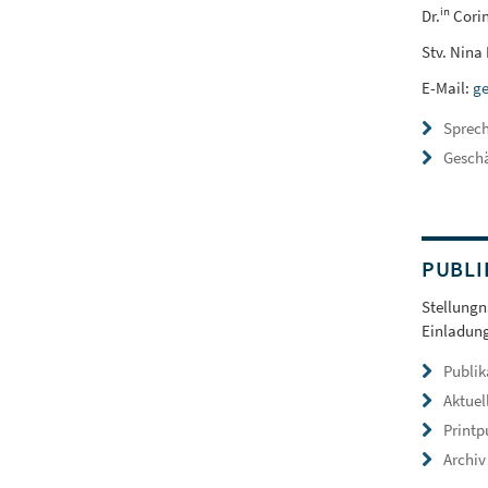
in
Dr.
Cori
Stv. Nina
E-Mail:
ge
Sprec
Geschä
PUBLI
Stellung
Einladung
Publik
Aktuel
Printp
Archiv