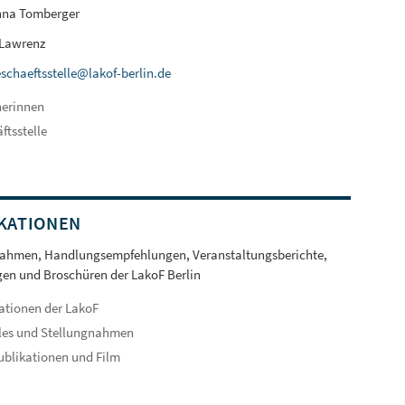
nna Tomberger
 Lawrenz
schaeftsstelle@lakof-berlin.de
herinnen
ftsstelle
KATIONEN
nahmen, Handlungsempfehlungen, Veranstaltungsberichte,
en und Broschüren der LakoF Berlin
ationen der LakoF
les und Stellungnahmen
ublikationen und Film