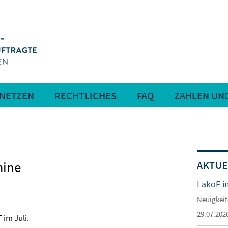
RNETZEN
RECHTLICHES
FAQ
ZAHLEN UN
mine
AKTUE
LakoF i
Neuigkeit
29.07.202
 im Juli.