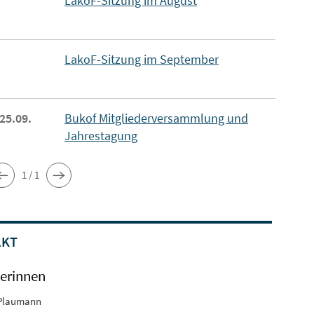
LakoF-Sitzung im August
LakoF-Sitzung im September
 25.09.
Bukof Mitgliederversammlung und
Jahrestagung
1 / 1
AKT
erinnen
Plaumann