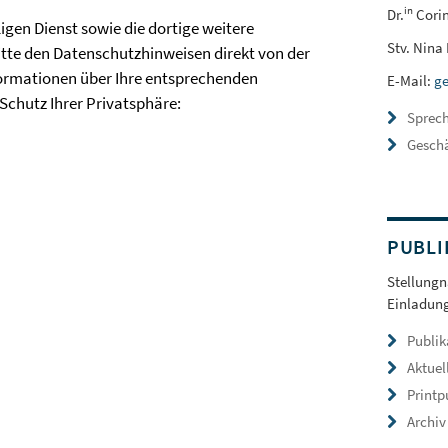
in
Dr.
Cori
en Dienst sowie die dortige weitere
Stv. Nina
tte den Datenschutzhinweisen direkt von der
formationen über Ihre entsprechenden
E-Mail:
ge
chutz Ihrer Privatsphäre:
Sprec
Geschä
PUBLI
Stellung
Einladung
Publik
Aktuel
Printp
Archiv