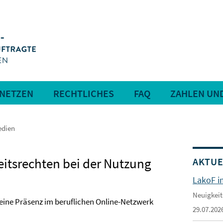
RNETZEN
RECHTLICHES
FAQ
ZAHLEN UN
edien
itsrechten bei der Nutzung
AKTUE
LakoF i
Neuigkeit
h eine Präsenz im beruflichen Online-Netzwerk
29.07.202