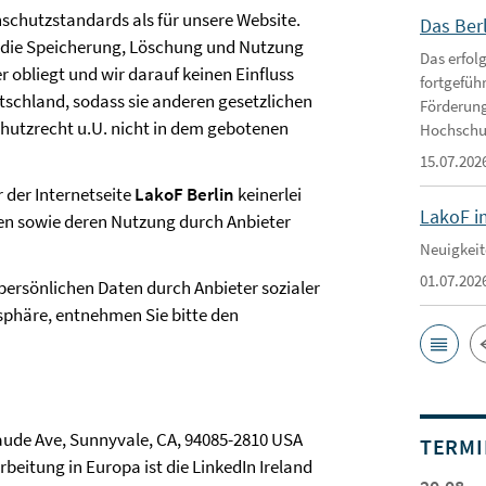
schutzstandards als für unsere Website.
Das Ber
e die Speicherung, Löschung und Nutzung
Das erfol
obliegt und wir darauf keinen Einfluss
fortgefüh
utschland, sodass sie anderen gesetzlichen
Förderung
utzrecht u.U. nicht in dem gebotenen
Hochschu
15.07.202
r der Internetseite
LakoF Berlin
keinerlei
LakoF i
en sowie deren Nutzung durch Anbieter
Neuigkeit
01.07.202
persönlichen Daten durch Anbieter sozialer
sphäre, entnehmen Sie bitte den
aude Ave, Sunnyvale, CA, 94085-2810 USA
TERMI
rbeitung in Europa ist die LinkedIn Ireland