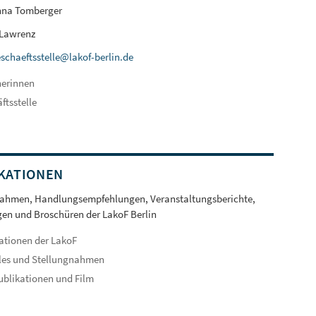
nna Tomberger
 Lawrenz
schaeftsstelle@lakof-berlin.de
herinnen
ftsstelle
KATIONEN
nahmen, Handlungsempfehlungen, Veranstaltungsberichte,
en und Broschüren der LakoF Berlin
ationen der LakoF
les und Stellungnahmen
ublikationen und Film