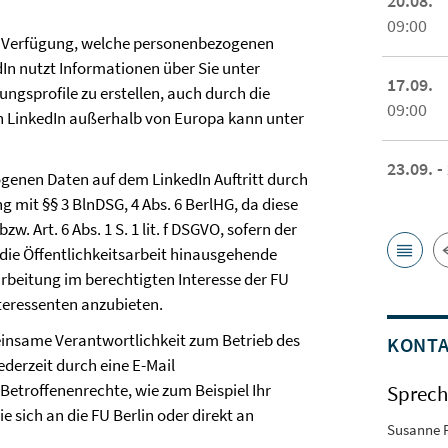
20.08.
09:00
ur Verfügung, welche personenbezogenen
In nutzt Informationen über Sie unter
17.09.
gsprofile zu erstellen, auch durch die
09:00
 LinkedIn außerhalb von Europa kann unter
23.09. -
genen Daten auf dem LinkedIn Auftritt durch
dung mit §§ 3 BlnDSG, 4 Abs. 6 BerlHG, da diese
. Art. 6 Abs. 1 S. 1 lit. f DSGVO, sofern der
 die Öffentlichkeitsarbeit hinausgehende
rarbeitung im berechtigten Interesse der FU
teressenten anzubieten.
einsame Verantwortlichkeit zum Betrieb des
KONT
ederzeit durch eine E-Mail
Betroffenenrechte, wie zum Beispiel Ihr
Sprech
 sich an die FU Berlin oder direkt an
Susanne 