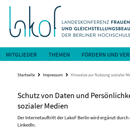
Springe
Service-
direkt
zu
Navigation
Inhalt
MITGLIEDER
THEMEN
FÖRDERN UND VE
Startseite
Impressum
Hinweise zur Nutzung sozialer M
Schutz von Daten und Persönlichke
sozialer Medien
Der Internetauftritt der LakoF Berlin wird ergänzt durc
LinkedIn.