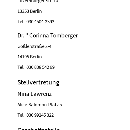
Luxemburger Str. 10
13353 Berlin
Tel.: 030 4504-2393
in
Dr.
Corinna Tomberger
Goßlerstraße 2-4
14195 Berlin
Tel.: 030 838 542 99
Stellvertretung
Nina Lawrenz
Alice-Salomon-Platz 5
Tel.: 030 99245 322
Geschäftsstelle