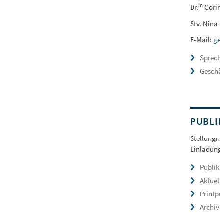
in
Dr.
Cori
Stv. Nina
E-Mail:
ge
Sprec
Geschä
PUBLI
Stellung
Einladung
Publik
Aktuel
Printp
Archiv