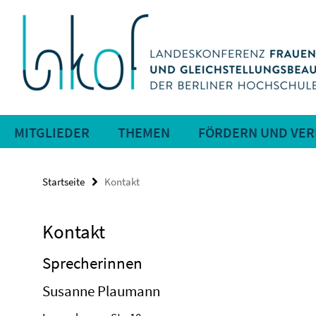
Springe
Service-
direkt
zu
Navigation
Inhalt
MITGLIEDER
THEMEN
FÖRDERN UND VE
Startseite
Kontakt
Kontakt
Sprecherinnen
Susanne Plaumann