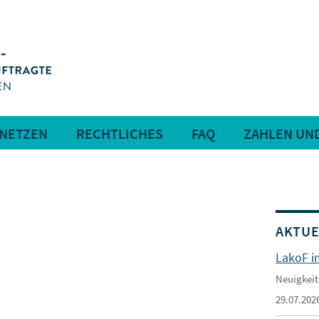
RNETZEN
RECHTLICHES
FAQ
ZAHLEN UN
AKTUE
LakoF i
Neuigkeit
29.07.202