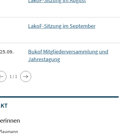
LakoF-Sitzung im August
LakoF-Sitzung im September
 25.09.
Bukof Mitgliederversammlung und
Jahrestagung
1 / 1
AKT
erinnen
Plaumann