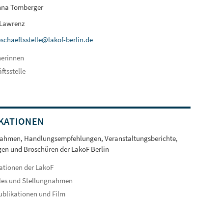
nna Tomberger
 Lawrenz
schaeftsstelle@lakof-berlin.de
herinnen
ftsstelle
KATIONEN
nahmen, Handlungsempfehlungen, Veranstaltungsberichte,
en und Broschüren der LakoF Berlin
ationen der LakoF
les und Stellungnahmen
ublikationen und Film