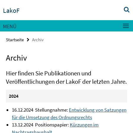
Springe
Service-
LakoF
direkt
Navigation
zu
Inhalt
MENÜ
Startseite
Archiv
Archiv
Hier finden Sie Publikationen und
Veröffentlichungen der LakoF der letzten Jahre.
2024
16.12.2024 Stellungnahme:
Entwicklung von Satzungen
für die Umsetzung des Ordnungsrechts
13.12.2024 Positionspapier:
Kürzungen im
Nachtragshaushalt