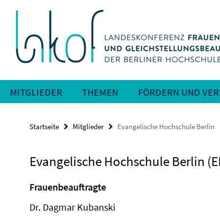
Springe
Service-
direkt
zu
Navigation
Inhalt
MITGLIEDER
THEMEN
FÖRDERN UND VE
Startseite
Mitglieder
Evangelische Hochschule Berlin
Evangelische Hochschule Berlin (
Frauenbeauftragte
Dr. Dagmar Kubanski