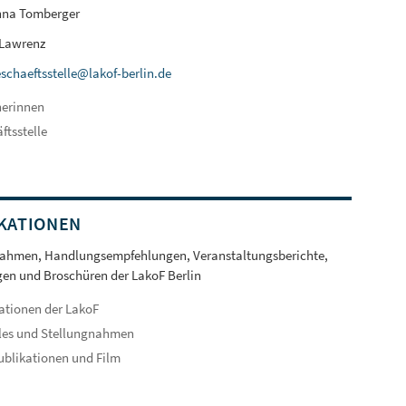
nna Tomberger
 Lawrenz
schaeftsstelle@lakof-berlin.de
herinnen
ftsstelle
KATIONEN
nahmen, Handlungsempfehlungen, Veranstaltungsberichte,
en und Broschüren der LakoF Berlin
ationen der LakoF
les und Stellungnahmen
ublikationen und Film