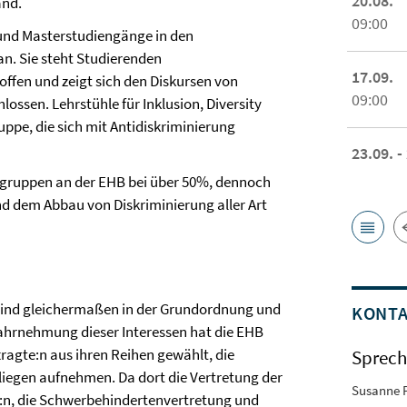
20.08.
and.
09:00
 und Masterstudiengänge in den
an. Sie steht Studierenden
17.09.
ffen und zeigt sich den Diskursen von
09:00
ssen. Lehrstühle für Inklusion, Diversity
ppe, die sich mit Antidiskriminierung
23.09. -
tengruppen an der EHB bei über 50%, dennoch
und dem Abbau von Diskriminierung aller Art
n sind gleichermaßen in der Grundordnung und
KONT
Wahrnehmung dieser Interessen hat die EHB
ragte:n aus ihren Reihen gewählt, die
Sprech
liegen aufnehmen. Da dort die Vertretung der
Susanne 
:n, die Schwerbehindertenvertretung und