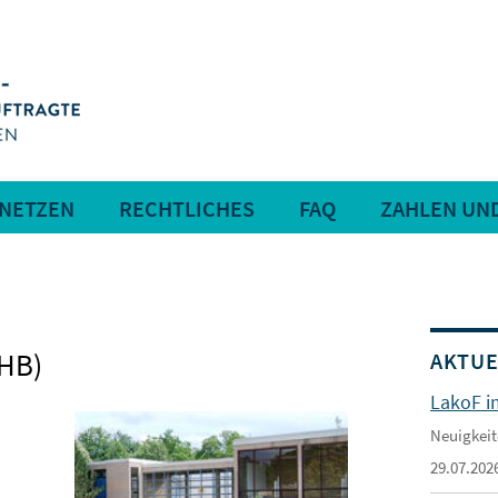
RNETZEN
RECHTLICHES
FAQ
ZAHLEN UN
EHB)
AKTUE
LakoF i
Neuigkeit
29.07.202