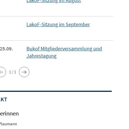
LakoF-Sitzung im August
LakoF-Sitzung im September
 25.09.
Bukof Mitgliederversammlung und
Jahrestagung
1 / 1
AKT
erinnen
Plaumann