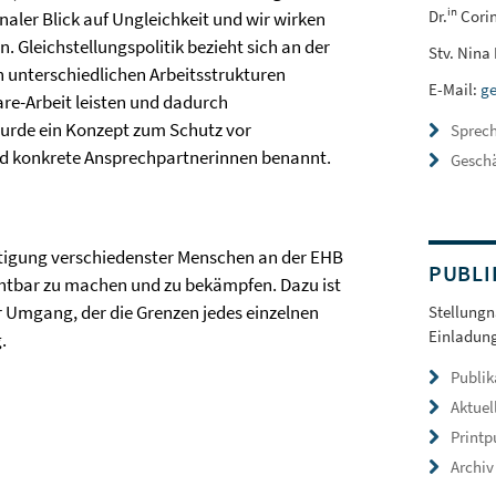
in
Dr.
Cori
onaler Blick auf Ungleichkeit und wir wirken
 Gleichstellungspolitik bezieht sich an der
Stv. Nina
en unterschiedlichen Arbeitsstrukturen
E-Mail:
ge
re-Arbeit leisten und dadurch
wurde ein Konzept zum Schutz vor
Sprec
und konkrete Ansprechpartnerinnen benannt.
Geschä
tigung verschiedenster Menschen an der EHB
PUBLI
chtbar zu machen und zu bekämpfen. Dazu ist
r Umgang, der die Grenzen jedes einzelnen
Stellung
Einladung
.
Publik
Aktuel
Printp
Archiv