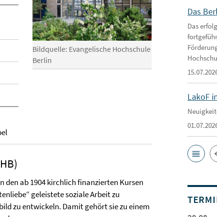
Das Ber
Das erfol
fortgefüh
Förderung
Bildquelle: Evangelische Hochschule
Hochschu
Berlin
15.07.202
LakoF i
Neuigkeit
01.07.202
el
EHB)
n den ab 1904 kirchlich finanzierten Kursen
nliebe“ geleistete soziale Arbeit zu
TERMI
ild zu entwickeln. Damit gehört sie zu einem