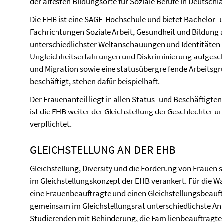
der ältesten Bildungsorte für Soziale Berufe in Deutschl
Die EHB ist eine SAGE-Hochschule und bietet Bachelor-
Fachrichtungen Soziale Arbeit, Gesundheit und Bildung 
unterschiedlichster Weltanschauungen und Identitäten o
Ungleichheitserfahrungen und Diskriminierung aufgeschlo
und Migration sowie eine statusübergreifende Arbeitsgru
beschäftigt, stehen dafür beispielhaft.
Der Frauenanteil liegt in allen Status- und Beschäftig
ist die EHB weiter der Gleichstellung der Geschlechter 
verpflichtet.
GLEICHSTELLUNG AN DER EHB
Gleichstellung, Diversity und die Förderung von Fraue
im Gleichstellungskonzept der EHB verankert. Für die 
eine Frauenbeauftragte und einen Gleichstellungsbeauft
gemeinsam im Gleichstellungsrat unterschiedlichste An
Studierenden mit Behinderung, die Familienbeauftragte